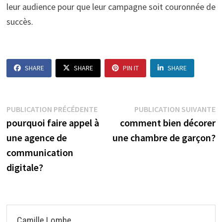
leur audience pour que leur campagne soit couronnée de
succès.
SHARE
SHARE
PIN IT
SHARE
Navigation
Publication
P
PUBLICATION PRÉCÉDENTE
PUBLICATION SUIVANTE
précédente :
s
pourquoi faire appel à
comment bien décorer
de
une agence de
une chambre de garçon?
l’article
communication
digitale?
Camille Lombe