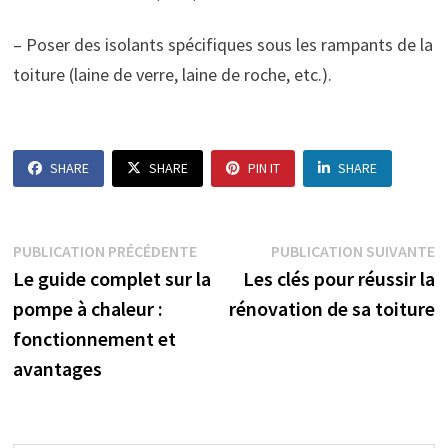
– Poser des isolants spécifiques sous les rampants de la
toiture (laine de verre, laine de roche, etc.).
SHARE
SHARE
PIN IT
SHARE
Navigation
Publication
P
PUBLICATION PRÉCÉDENTE
PUBLICATION SUIVANTE
précédente :
s
Le guide complet sur la
Les clés pour réussir la
de
pompe à chaleur :
rénovation de sa toiture
l’article
fonctionnement et
avantages